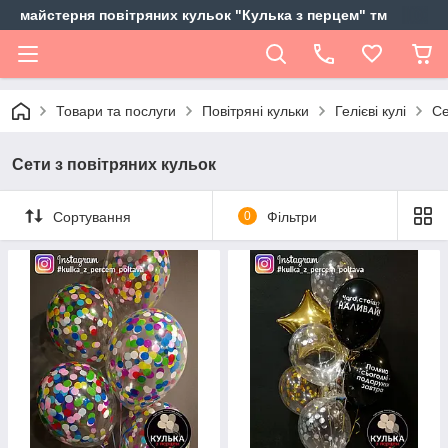
майстерня повітряних кульок "Кулька з перцем" тм
Товари та послуги
Повітряні кульки
Гелієві кулі
Се
Сети з повітряних кульок
Сортування
0
Фільтри