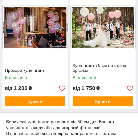
вул. Великотирнівська, 22-А.
м. Полтава
+38095-168-44-08
+38050-685-02-74
Куля гігант 70 см на стрічці
Прозора куля гігант
органза
В наявності
В наявності
1 200
1 750
від
₴
від
₴
Купити
Купити
Величезні кулі-гіганти розміром від 50 см для Вашого
урочистого заходу або для яскравій фотосесії!
В наявності найбільша колірна палітра в місті Полтава.