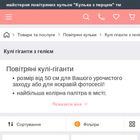
майстерня повітряних кульок "Кулька з перцем" тм
Товари та послуги
Повітряні кульки
Кулі гіганти з гел
Кулі гіганти з гелієм
Повітряні кулі-гіганти
розмір від 50 см для Вашого урочистого
заходу або для яскравій фотосесії!
найбільша колірна палітра в місті;
в наявності;
Показати все
з декором;
прозорі кулі.
Сортування
0
Фільтри
Будьте стильними і оригінальними!!!