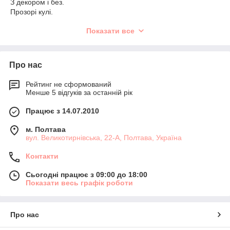
З декором і без.
Прозорі кулі.
Будьте стильними і оригінальними!!!
Показати все
вул. Великотирнівська, 22-А.
м. Полтава
+380951684408
Про нас
#кулька_з_перцем
#свадьбаполтава
#фотозонанасвадьб
уполтава
Рейтинг не сформований
#шарикинавеликотырновской
#art_balloons_polta
Менше 5 відгуків за останній рік
va
#kuzmicheva_decor
#kulka_z_percem
#шары_гиганты
#ш
арикифотосессия
#weddingpoltava
#wedding_balloons
Працює з 14.07.2010
м. Полтава
вул. Великотирнівська, 22-А, Полтава, Україна
Контакти
Сьогодні працює з 09:00 до 18:00
Показати весь графік роботи
Про нас