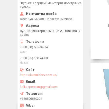
"Кулька з перцем" майстерня повітряних
кульок
Олег Кузьмичов, Надія Кузьмичова
вул. Великотирнівська, 22-А, Полтава, У
країна
+380 (50) 685-02-74
Олег
+380 (95) 168-44-08
Надія
https://kuzmichev.com.ua/
kulkazpercem@gmail.com
+380506850274