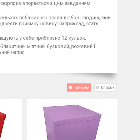
ка-сюрприз впорається з цим завданням
ульках побажання і слова любові людині, якій
днести приємну новину: наприклад, стать
вміщують у себе приблизно 12 кульок.
 блакитний, м'ятний, бузковий, рожевий і
ний напис.
Галерея
Список