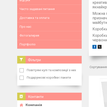
Відгуки
креатив
якнайкр
Часто задавані питання
Можна п
признач
Доставка та оплата
майбутн
Про нас
Коробки
Коробки
Фотогалерея
червони
Портфоліо
Фільтри
Повітряні кулі та композиції з них
Подарункові коробки і пакети
Контакти