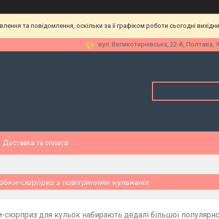
ення та повідомлення, оскільки за її графіком роботи сьогодні вихідн
вул. Великотирнівська, 22-А, Полтава, 
Доставка та оплата
обки-сюрприз з повітряними кульками
-сюрприз для кульок набирають дедалі більшої популярнос