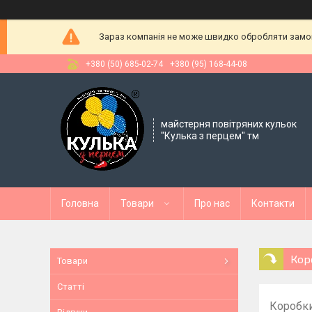
Зараз компанія не може швидко обробляти замовл
+380 (50) 685-02-74
+380 (95) 168-44-08
майстерня повітряних кульок
"Кулька з перцем" тм
Головна
Товари
Про нас
Контакти
Кор
Товари
Статті
Коробки