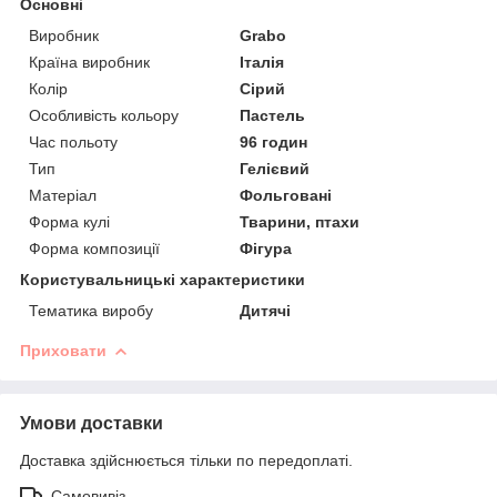
Основні
Виробник
Grabo
Країна виробник
Італія
Колір
Сірий
Особливість кольору
Пастель
Час польоту
96 годин
Тип
Гелієвий
Матеріал
Фольговані
Форма кулі
Тварини, птахи
Форма композиції
Фігура
Користувальницькі характеристики
Тематика виробу
Дитячі
Приховати
Умови доставки
Доставка здійснюється тільки по передоплаті.
Самовивіз