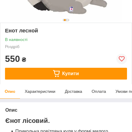
Енот лесной
В наявності
Роздріб
550
₴
Купити
Опис
Характеристики
Доставка
Оплата
Умови п
Опис
Єнот лісовий.
Прикольна повітряна куля у формі милого