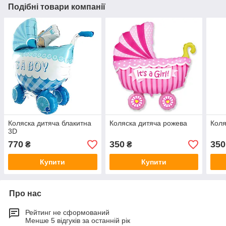
Подібні товари компанії
Коляска дитяча блакитна
Коляска дитяча рожева
Коля
3D
770
350
350
₴
₴
Купити
Купити
Про нас
Рейтинг не сформований
Менше 5 відгуків за останній рік