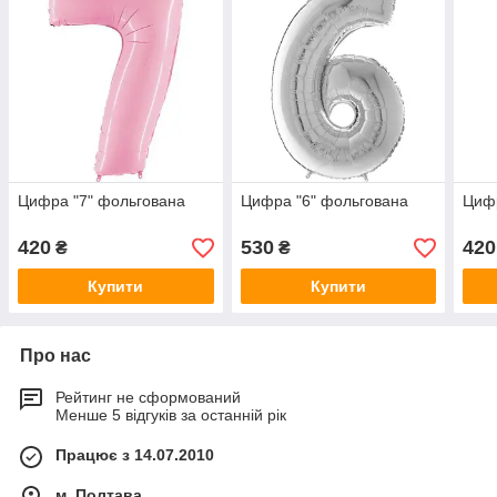
Цифра "7" фольгована
Цифра "6" фольгована
Цифр
420
530
420
₴
₴
Купити
Купити
Про нас
Рейтинг не сформований
Менше 5 відгуків за останній рік
Працює з 14.07.2010
м. Полтава