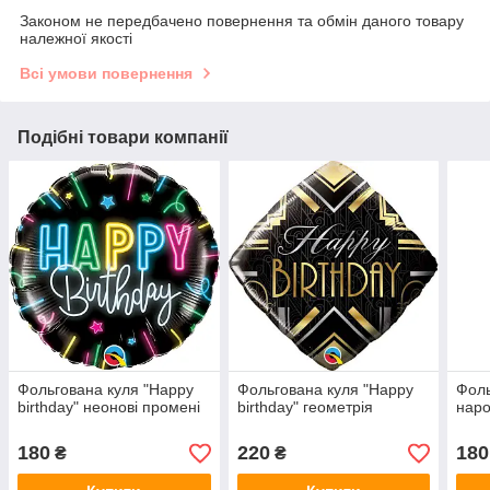
Законом не передбачено повернення та обмін даного товару
належної якості
Всі умови повернення
Подібні товари компанії
Фольгована куля "Happy
Фольгована куля "Happy
Фоль
birthday" неонові промені
birthday" геометрія
наро
180
220
180
₴
₴