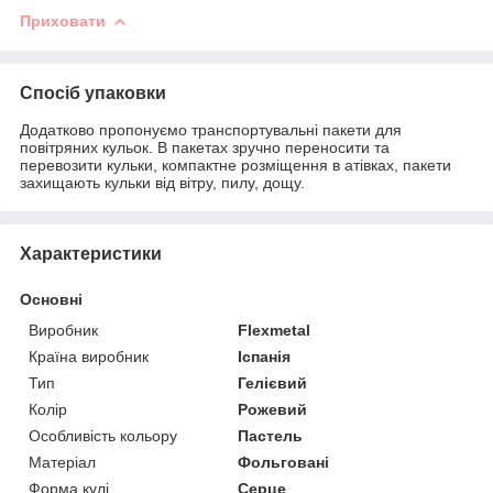
Приховати
Спосіб упаковки
Додатково пропонуємо транспортувальні пакети для
повітряних кульок. В пакетах зручно переносити та
перевозити кульки, компактне розміщення в атівках, пакети
захищають кульки від вітру, пилу, дощу.
Характеристики
Основні
Виробник
Flexmetal
Країна виробник
Іспанія
Тип
Гелієвий
Колір
Рожевий
Особливість кольору
Пастель
Матеріал
Фольговані
Форма кулі
Серце