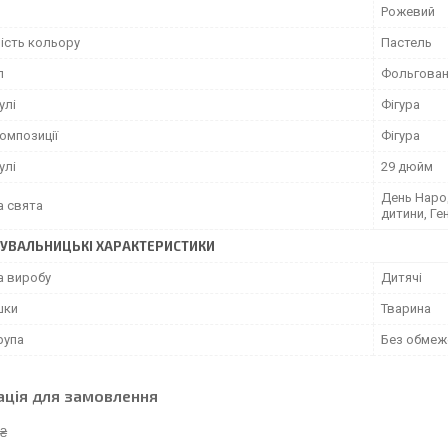
Рожевий
ість кольору
Пастель
л
Фольгован
улі
Фігура
омпозиції
Фігура
улі
29 дюйм
День Наро
а свята
дитини, Ге
УВАЛЬНИЦЬКІ ХАРАКТЕРИСТИКИ
а виробу
Дитячі
шки
Тварина
рупа
Без обмеж
ація для замовлення
 ₴