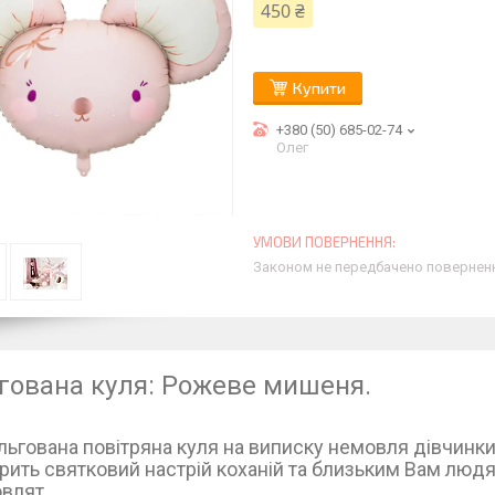
450 ₴
Купити
+380 (50) 685-02-74
Олег
Законом не передбачено поверненн
гована куля: Рожеве мишеня.
льгована повітряна куля на виписку немовля дівчинк
рить святковий настрій коханій та близьким Вам людя
влят.