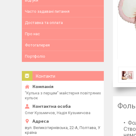
Відгуки
Часто задавані питання
Доставка та оплата
Про нас
Фотогалерея
Портфоліо
Контакти
"Кулька з перцем" майстерня повітряних
кульок
Фоль
Олег Кузьмичов, Надія Кузьмичова
Фо
вул. Великотирнівська, 22-А, Полтава, У
Ство
країна
немо