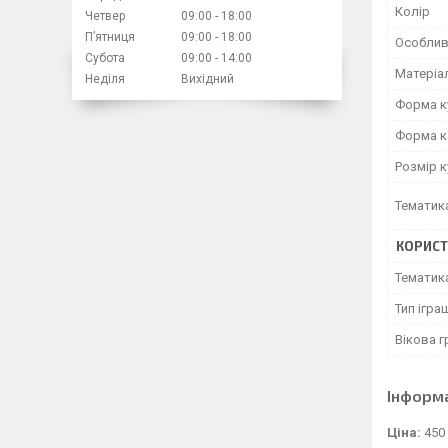
Колір
Четвер
09:00
18:00
Пʼятниця
09:00
18:00
Особлив
Субота
09:00
14:00
Матеріа
Неділя
Вихідний
Форма к
Форма к
Розмір к
Тематик
КОРИСТ
Тематик
Тип ігра
Вікова г
Інформ
Ціна:
450