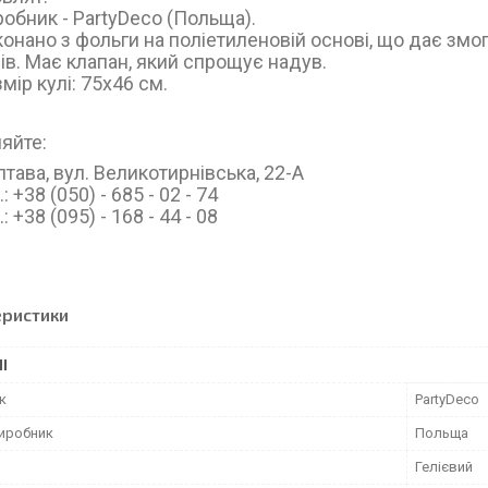
робник -
PartyDeco (Польща)
.
онано з фольги на поліетиленовій основі, що дає змогу
ів. Має клапан, який спрощує надув.
мір кулі: 75х46 см.
яйте:
тава, вул. Великотирнівська, 22-А
.: +38 (050) - 685 - 02 - 74
.: +38 (095) - 168 - 44 - 08
еристики
І
к
PartyDeco
виробник
Польща
Гелієвий