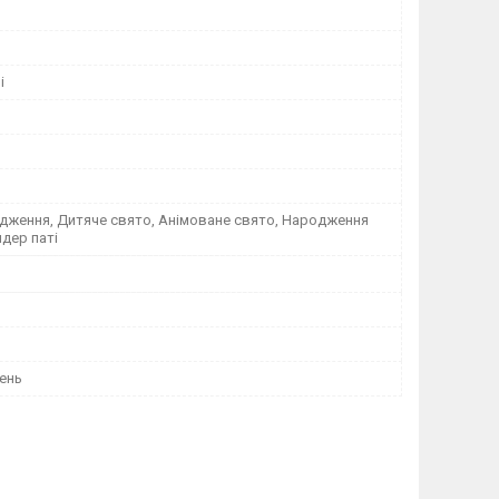
і
дження, Дитяче свято, Анімоване свято, Народження
ндер паті
ень