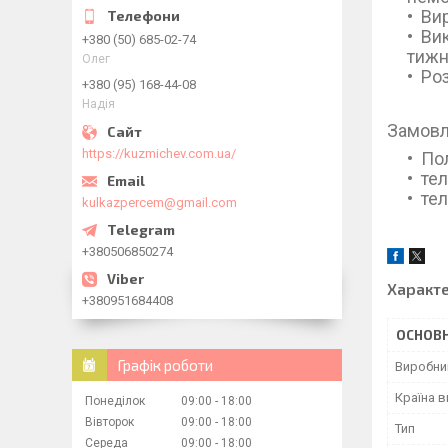
Ви
Вик
+380 (50) 685-02-74
тижн
Олег
Роз
+380 (95) 168-44-08
Надія
Замовл
https://kuzmichev.com.ua/
Пол
тел
тел
kulkazpercem@gmail.com
+380506850274
Характ
+380951684408
ОСНОВН
Графік роботи
Виробни
Країна 
Понеділок
09:00
18:00
Вівторок
09:00
18:00
Тип
Середа
09:00
18:00