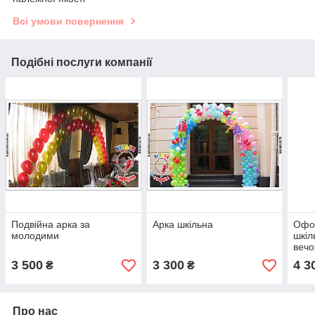
Всі умови повернення
Подібні послуги компанії
Подвійна арка за
Арка шкільна
Офо
молодими
шкіл
вечо
3 500
3 300
4 3
₴
₴
Про нас