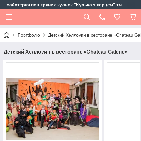
майстерня повітряних кульок "Кулька з перцем" тм
Портфоліо
Детский Хеллоуин в ресторане «Chateau Gal
Детский Хеллоуин в ресторане «Chateau Galerie»