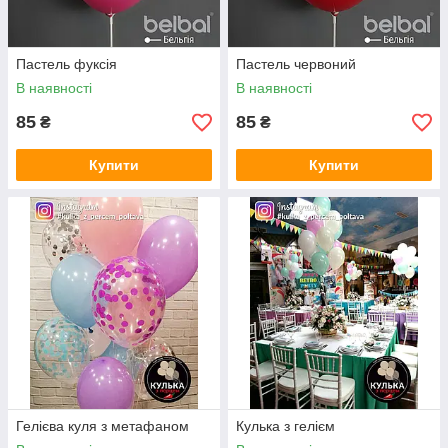
Пастель фуксія
Пастель червоний
В наявності
В наявності
85
85
₴
₴
Купити
Купити
Гелієва куля з метафаном
Кулька з гелієм