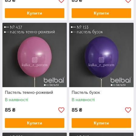
85
85
₴
₴
Купити
Купити
Пастель темно-рожевий
Пастель бузок
В наявності
В наявності
85
85
₴
₴
Купити
Купити