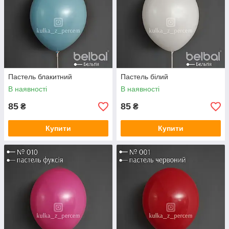
Пастель блакитний
Пастель білий
В наявності
В наявності
85
85
₴
₴
Купити
Купити