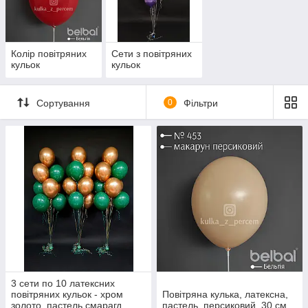
Колір повітряних
Сети з повітряних
кульок
кульок
Сортування
0
Фільтри
3 сети по 10 латексних
повітряних кульок - хром
Повітряна кулька, латексна,
золото, пастель смарагд
пастель, персиковий, 30 см.