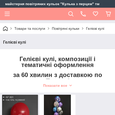
майстерня повітряних кульок "Кулька з перцем" тм
Товари та послуги
Повітряні кульки
Гелієві кулі
Гелієві кулі
Гелієві кулі, композиції і
тематичні оформлення
за 60 хвилин з доставкою по
Полтаві
Показати все
лінійка розмірів від 5 до 150 см
- наявність сертифікатів якості
- європейські та американські виробники
- можливість нанесення індивідуальних написів