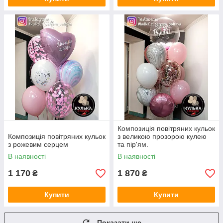
Композиція повітряних кульок
Композиція повітряних кульок
з великою прозорою кулею
з рожевим серцем
та пір'ям.
В наявності
В наявності
1 170
1 870
₴
₴
Купити
Купити
Показати ще