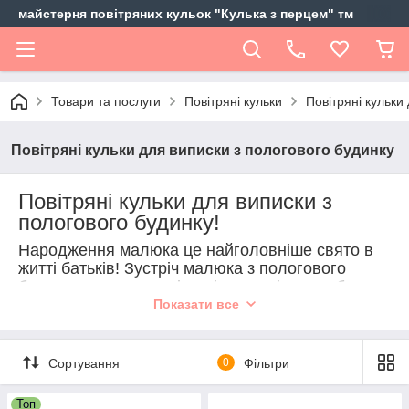
майстерня повітряних кульок "Кулька з перцем" тм
Товари та послуги
Повітряні кульки
Повітряні кульки
Повітряні кульки для виписки з пологового будинку
Повітряні кульки для виписки з
пологового будинку!
Народження малюка це найголовніше свято в
житті батьків! Зустріч малюка з пологового
будинку це важливе і радісна подія, яка збирає
всіх найближчих і рідних для знайомства з
Показати все
новим членом сім'ї!
Наша майстерня «Кулька з перцем» пропонує
Сортування
0
Фільтри
зробити по-справжньому красивим і яскравим
цей особливий день!
Топ