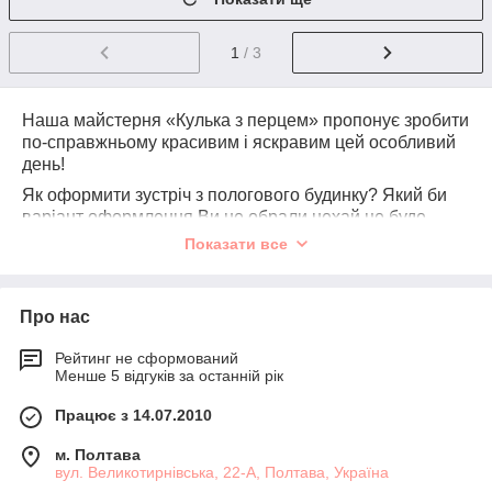
1
/ 3
Наша майстерня «Кулька з перцем» пропонує зробити
по-справжньому красивим і яскравим цей особливий
день!
Як оформити зустріч з пологового будинку? Який би
варіант оформлення Ви не обрали нехай це буде
найкраща зустріч з пологового будинку і краще
Показати все
оформлення!
Ми можемо запропонувати Вам велику кількість
найцікавіших ідей! Повітряні кулі на виписку, наклейки
Про нас
з новонародженим, фотосесія, відео-ролик.
Оформлення кулями для новонароджених одна з
Рейтинг не сформований
Менше 5 відгуків за останній рік
найпопулярніших послуг в нашій майстерні! Для
такого зворушливого моменту найрізноманітніші кулі
Працює з 14.07.2010
для новонароджених - яскраві, переливаються, з
написами - «З днем ​​народження», «Малюк хлопчик»,
м. Полтава
«Малюк дівчинка», різнокольорові і світяться! Хмари
вул. Великотирнівська, 22-А, Полтава, Україна
повітряних куль, серця з кульок, ліхтарики бажань,